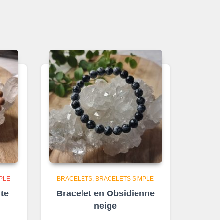
PLE
BRACELETS
BRACELETS SIMPLE
te
Bracelet en Obsidienne
neige