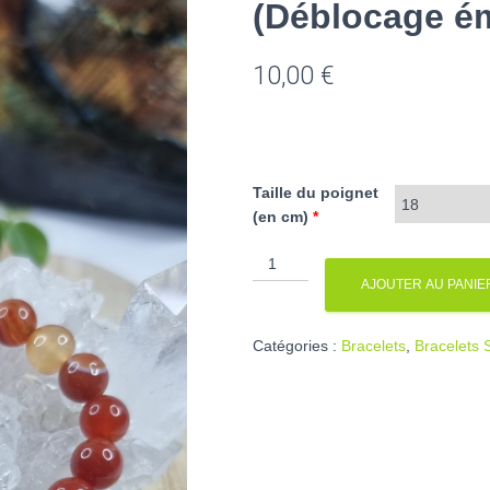
(Déblocage ém
10,00
€
Taille du poignet
(en cm)
*
quantité
de
AJOUTER AU PANIE
Bracelet
Agate
Catégories :
Bracelets
,
Bracelets 
orange
(Déblocage
émotionnelles)