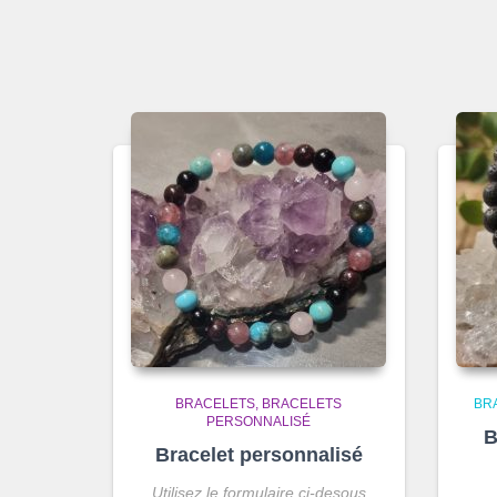
BRACELETS
BRACELETS
BR
PERSONNALISÉ
B
Bracelet personnalisé
Utilisez le formulaire ci-desous