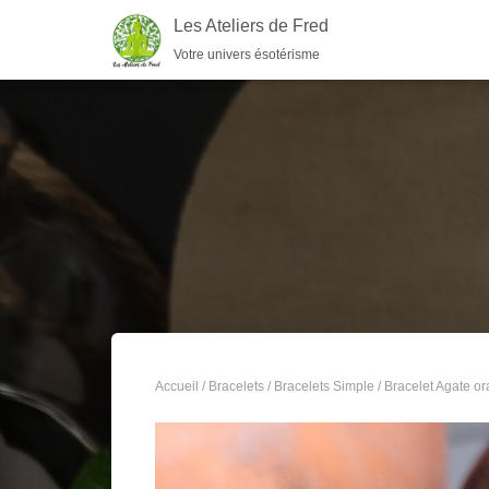
Les Ateliers de Fred
Votre univers ésotérisme
Accueil
/
Bracelets
/
Bracelets Simple
/ Bracelet Agate o