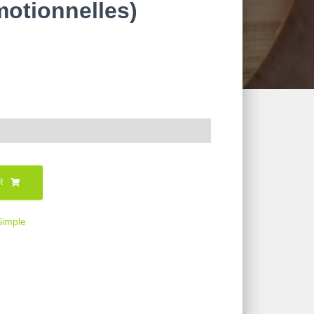
otionnelles)
R
Simple