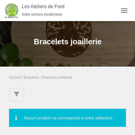
Les Ateliers de Fred
Votre univers ésotérisme
OUVRI
Bracelets joaillerie
Accueil
/
Bracelets
/ Bracelets joaillerie
Aucun produit ne correspond à votre sélection.