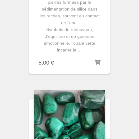
pierres formées par la
sédimentation de silice dans
les roches, souvent au contact
de l’eau.
Symbole de renouveau,
d’équilibre et de guérison
émotionnelle, l’opale verte
incarne la …
5,00
€