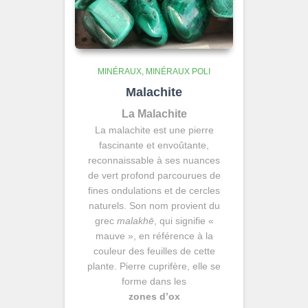
MINÉRAUX
MINÉRAUX POLI
Malachite
La Malachite
La malachite est une pierre
fascinante et envoûtante,
reconnaissable à ses nuances
de vert profond parcourues de
fines ondulations et de cercles
naturels. Son nom provient du
grec
malakhē
, qui signifie «
mauve », en référence à la
couleur des feuilles de cette
plante. Pierre cuprifère, elle se
forme dans les
zones d’ox