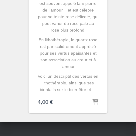
est souvent appelé la « pierre
de l’amour » et est célèbre
pour sa teinte rose délicate, qui
peut varier du rose pâle au
rose plus profond.
En lithothérapie, le quartz rose
est particulièrement apprécié
pour ses vertus apaisantes et
son association au cœur et à
l’amour.
Voici un descriptif des vertus en
lithothérapie, ainsi que ses
bienfaits sur le bien-être et …
4,00
€