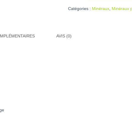
rose
Catégories :
Minéraux
,
Minéraux p
OMPLÉMENTAIRES
AVIS (0)
age