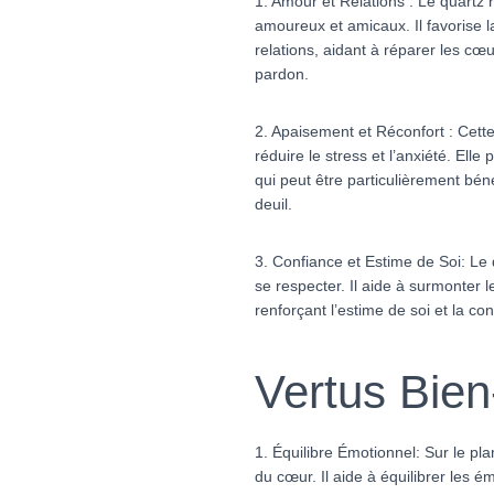
1. Amour et Relations : Le quartz r
amoureux et amicaux. Il favorise 
relations, aidant à réparer les cœu
pardon.
2. Apaisement et Réconfort : Cette 
réduire le stress et l’anxiété. Ell
qui peut être particulièrement bé
deuil.
3. Confiance et Estime de Soi: Le
se respecter. Il aide à surmonter le
renforçant l’estime de soi et la con
Vertus Bien-
1. Équilibre Émotionnel: Sur le pla
du cœur. Il aide à équilibrer les ém