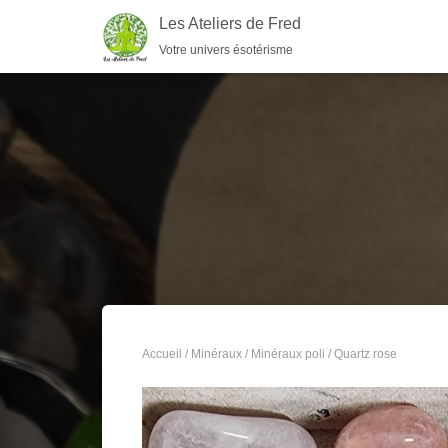
Les Ateliers de Fred
Votre univers ésotérisme
Accueil
/
Minéraux
/
Minéraux poli
/ Quartz rose