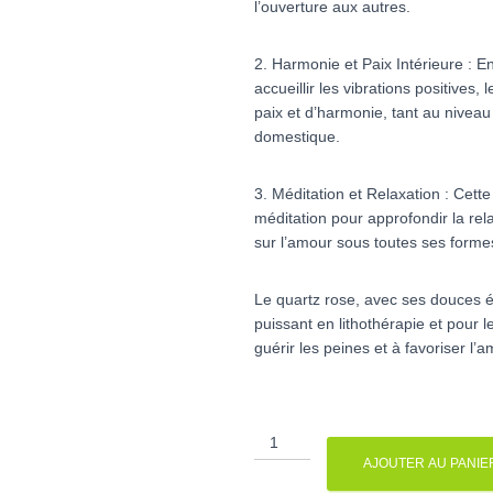
l’ouverture aux autres.
2. Harmonie et Paix Intérieure : En
accueillir les vibrations positives
paix et d’harmonie, tant au nivea
domestique.
3. Méditation et Relaxation : Cett
méditation pour approfondir la rela
sur l’amour sous toutes ses forme
Le quartz rose, avec ses douces é
puissant en lithothérapie et pour le
guérir les peines et à favoriser l’
quantité
de
AJOUTER AU PANIE
Quartz