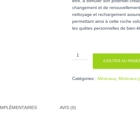
être, à stimuler son potentiel créa
changement et de renouvellement d
nettoyage et rechargement assure 
permettant ainsi à cette roche vol
les quêtes personnelles de bien-êtr
quantité
de
AJOUTER AU PANIE
Pierre
de
Catégories :
Minéraux
,
Minéraux p
lave
OMPLÉMENTAIRES
AVIS (0)