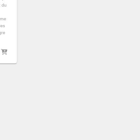
t du
mme
les
gre