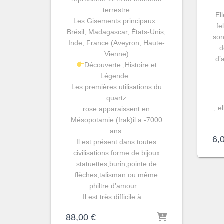
terrestre
El
Les Gisements principaux :
fe
Brésil, Madagascar, États-Unis,
son
Inde, France (Aveyron, Haute-
d
Vienne)
d’
Découverte ,Histoire et
Légende :
Les premières utilisations du
quartz
, e
rose apparaissent en
Mésopotamie (Irak)il a -7000
ans.
6,
Il est présent dans toutes
civilisations forme de bijoux
statuettes,burin,pointe de
flèches,talisman ou même
philtre d’amour…
Il est très difficile à …
88,00
€