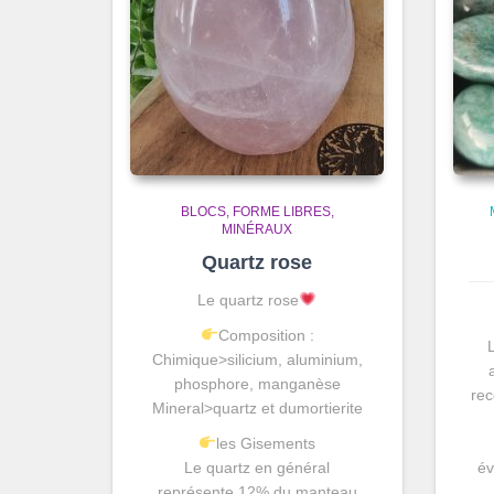
BLOCS, FORME LIBRES
MINÉRAUX
Quartz rose
Le quartz rose
Composition :
Chimique>silicium, aluminium,
phosphore, manganèse
rec
Mineral>quartz et dumortierite
les Gisements
Le quartz en général
év
représente 12% du manteau