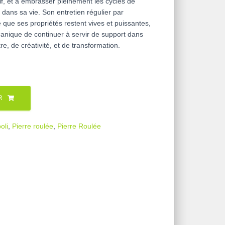
tif, et à embrasser pleinement les cycles de
ans sa vie. Son entretien régulier par
que ses propriétés restent vives et puissantes,
canique de continuer à servir de support dans
e, de créativité, et de transformation.
R
oli
,
Pierre roulée
,
Pierre Roulée