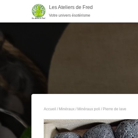
Les Ateliers de Fred
Votre univers ésotérisme
Accueil
/
Minéraux
/
Minéraux poli
/ Pierre de lave