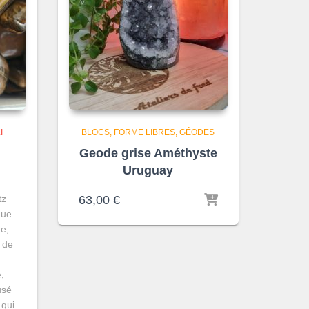
I
BLOCS, FORME LIBRES
GÉODES
Geode grise Améthyste
Uruguay
tz
63,00
€
gue
e,
 de
t
,
usé
 qui