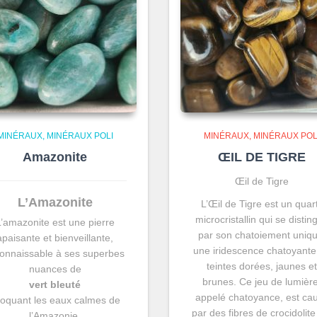
MINÉRAUX
MINÉRAUX POLI
MINÉRAUX
MINÉRAUX POL
Amazonite
ŒIL DE TIGRE
Œil de Tigre
L’Amazonite
L’Œil de Tigre est un quar
microcristallin qui se distin
L’amazonite est une pierre
par son chatoiement uniqu
apaisante et bienveillante,
une iridescence chatoyante
onnaissable à ses superbes
teintes dorées, jaunes e
nuances de
brunes. Ce jeu de lumière
vert bleuté
appelé chatoyance, est ca
oquant les eaux calmes de
par des fibres de crocidolite
l’Amazonie.