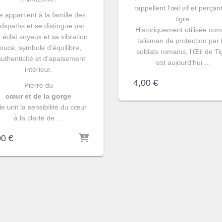
rappellent l’œil vif et perçan
le appartient à la famille des
tigre.
ldspaths et se distingue par
Historiquement utilisée co
 éclat soyeux et sa vibration
talisman de protection par 
ouce, symbole d’équilibre,
soldats romains, l’Œil de Ti
authenticité et d’apaisement
est aujourd’hui …
intérieur.
4,00
€
Pierre du
cœur et de la gorge
lle unit la sensibilité du cœur
à la clarté de …
00
€