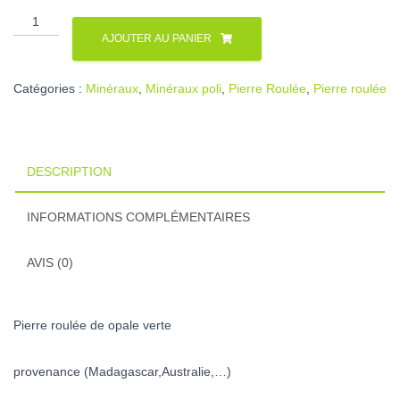
quantité
de
AJOUTER AU PANIER
Opale
verte
Catégories :
Minéraux
,
Minéraux poli
,
Pierre Roulée
,
Pierre roulée
DESCRIPTION
INFORMATIONS COMPLÉMENTAIRES
AVIS (0)
Pierre roulée de opale verte
provenance (Madagascar,Australie,…)