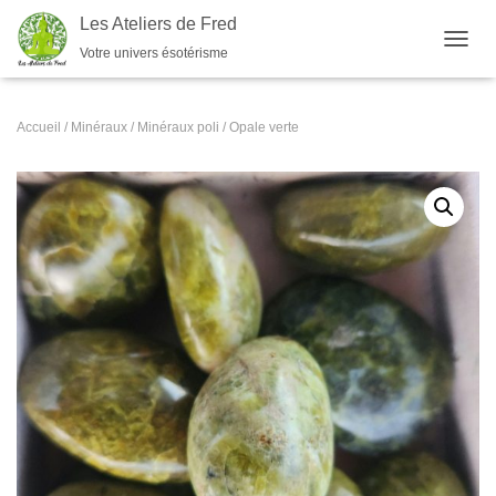
Les Ateliers de Fred
Votre univers ésotérisme
OUVRI
Accueil
/
Minéraux
/
Minéraux poli
/ Opale verte