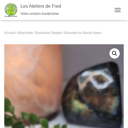
Les Ateliers de Fred
Votre univers ésotérisme
OUVRI
Accueil
/
Bracelets
/
Bracelets Simple
/ Bracelet en Nacre blanc