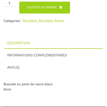
quantité
de
AJOUTER AU PANIER
Bracelet
en
Catégories :
Bracelets
,
Bracelets Simple
Nacre
blanc
DESCRIPTION
INFORMATIONS COMPLÉMENTAIRES
AVIS (0)
Bracelet en perle de nacre blanc
8mm