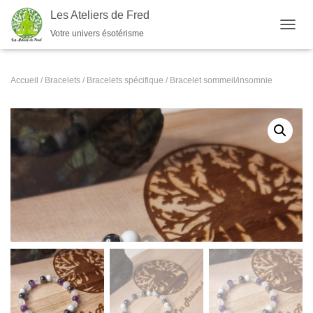
Les Ateliers de Fred
Votre univers ésotérisme
OUVRI
Accueil
/
Bracelets
/
Bracelets spécifique
/ Bracelet sommeil/insomnie