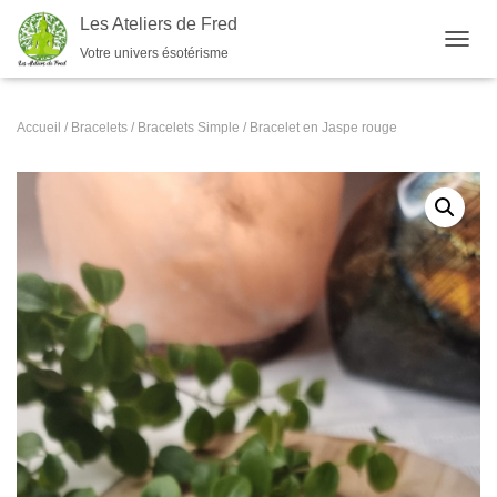
Les Ateliers de Fred
Votre univers ésotérisme
OUVRI
Accueil
/
Bracelets
/
Bracelets Simple
/ Bracelet en Jaspe rouge