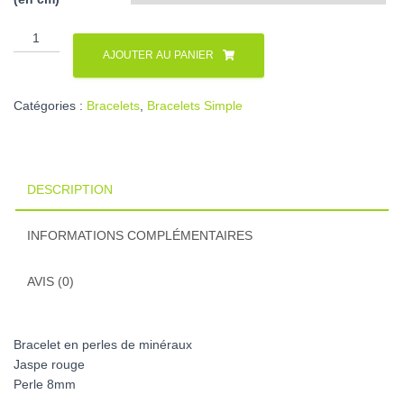
quantité
de
AJOUTER AU PANIER
Bracelet
en
Catégories :
Bracelets
,
Bracelets Simple
Jaspe
rouge
DESCRIPTION
INFORMATIONS COMPLÉMENTAIRES
AVIS (0)
Bracelet en perles de minéraux
Jaspe rouge
Perle 8mm