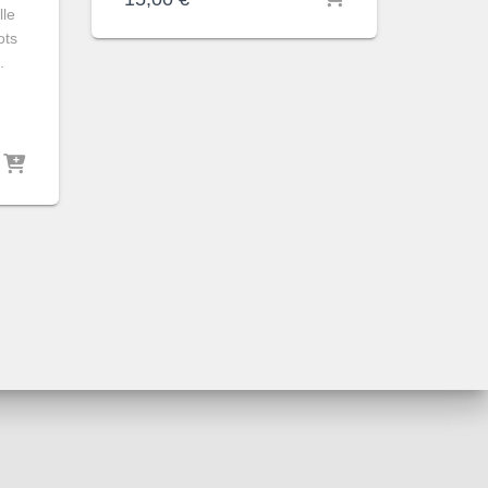
lle
ots
.