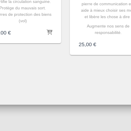
tifie la circulation sanguine.
pierre de communication e
Protège du mauvais sort.
aide à mieux choisir ses m
rres de protection des biens
et libère les chose à dire 
(vol)
Augmente nos sens de
,00
€
responsabilité.
25,00
€