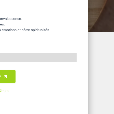
convalescence.
les.
s émotions et nôtre spiritualités
R
Simple