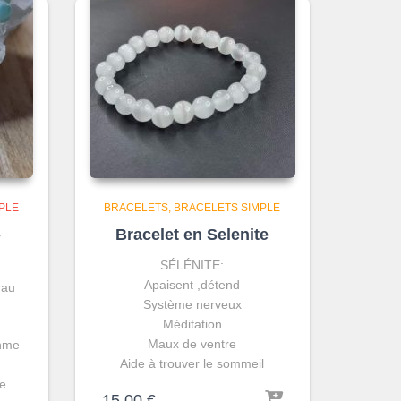
PLE
BRACELETS
BRACELETS SIMPLE
-
Bracelet en Selenite
SÉLÉNITE:
Apaisent ,détend
rau
Système nerveux
Méditation
Maux de ventre
thme
Aide à trouver le sommeil
e.
15,00
€