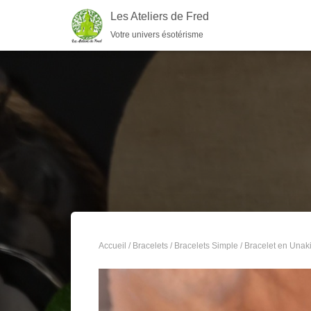
Les Ateliers de Fred
Votre univers ésotérisme
Accueil
/
Bracelets
/
Bracelets Simple
/ Bracelet en Unaki