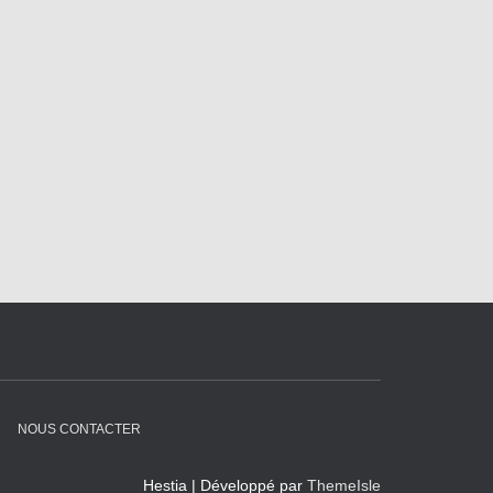
NOUS CONTACTER
Hestia | Développé par
ThemeIsle