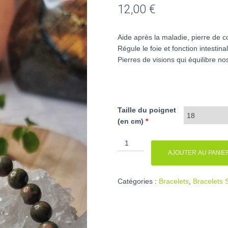
12,00
€
Aide après la maladie, pierre de 
Régule le foie et fonction intestina
Pierres de visions qui équilibre no
Taille du poignet
(en cm)
*
quantité
de
AJOUTER AU PANIE
Bracelet
en
Catégories :
Bracelets
,
Bracelets 
Unakite